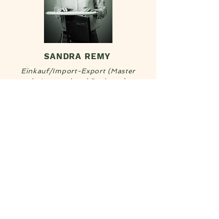
SANDRA REMY
Einkauf/Import-Export (Master
in International Business)
Ich bin auf den internationalen
Einkauf spezialisiert und beherrsche
alle Abläufe des Importprozesses. Ich
optimiere die Kosten und Lieferzeiten
des Unternehmens und überprüfe
gleichzeitig die Qualität der Produkte
sowie die Einhaltung von
Vorschriften.
Ich bringe Gelassenheit in das Team,
damit seine Mitglieder und Partner
sich dem widmen können, was sie am
besten können.