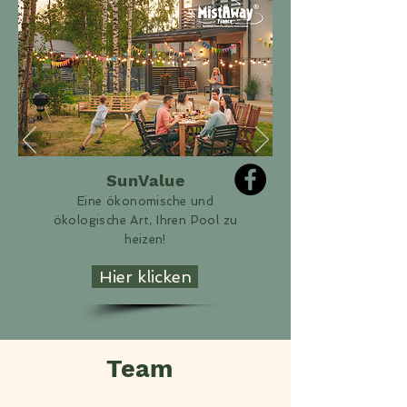
SunValue
Eine ökonomische und
ökologische Art, Ihren Pool zu
heizen!
Hier klicken
Team